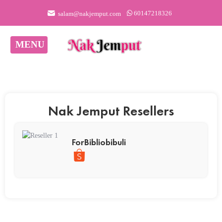
60147218326
salam@nakjemput.com
MENU
Nak Jemput Resellers
ForBibliobibuli